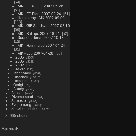
54
AIK - Falköping 2007-05-26
51
AIK - FC Flora 2007-02-24
61
Hammarby - AIK 2007-09-03
113
AIK - GIF Sundsvall 2007-02-10
69
AIK - Bälinge 2007-10-14
52
Supporterforum 2007-10-18
12
AIK - Hammarby 2007-04-24
85
AIK - Ldb 2007-04-28
58
2006
3907
2005
3033
2002
36
Basket
527
Innebandy
6549
Ishockey
13047
Handboll
3327
Övrigt
17
Bandy
3686
Basket
7079
Diverse sport
7102
Semester
6305
Evenemang
1483
Stockholmsbilder
339
86965 photos
Specials