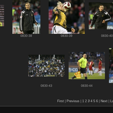
0830-38
0830-39
0830-40
0830-43
0830-44
First
|
Previous
|
1
2
3
4
5
6
|
Next
|
L