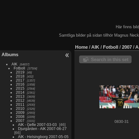
Här finns bi
Samtliga bilder på sidan tillhör Magnus Nec
Home
/
AIK
/
Fotboll
/
2007
/
A
Albums
Search in this set
AIK
64657
Fotboll
37504
2019
49
2018
432
2017
1357
2016
1958
2015
2564
2014
2361
2013
3609
2012
4639
2011
2930
2010
2326
2009
2993
2008
2209
2007
3101
0830-31
AIK - Gefle 2007-03-03
46
Djurgården - AIK 2007-06-27
66
AIK - Helsingborg 2007-05-05