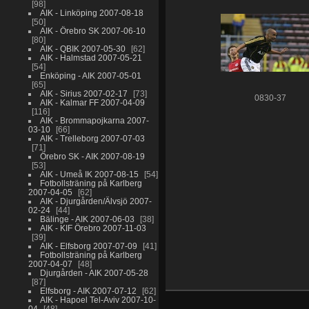
98
AIK - Linköping 2007-08-18
50
AIK - Örebro SK 2007-06-10
80
AIK - QBIK 2007-05-30
62
AIK - Halmstad 2007-05-21
54
Enköping - AIK 2007-05-01
65
AIK - Sirius 2007-02-17
73
0830-37
AIK - Kalmar FF 2007-04-09
116
AIK - Brommapojkarna 2007-
03-10
66
AIK - Trelleborg 2007-07-03
71
Örebro SK - AIK 2007-08-19
53
AIK - Umeå IK 2007-08-15
54
Fotbollsträning på Karlberg
2007-04-05
62
AIK - Djurgården/Älvsjö 2007-
02-24
44
Bälinge - AIK 2007-06-03
38
AIK - KIF Örebro 2007-11-03
39
AIK - Elfsborg 2007-07-09
41
Fotbollsträning på Karlberg
2007-04-07
48
Djurgården - AIK 2007-05-28
87
Elfsborg - AIK 2007-07-12
62
AIK - Hapoel Tel-Aviv 2007-10-
04
48