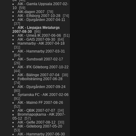
AIK - Gamla Uppsala 2007-02-
10
59
AIK-dagen 2007
78
AIK - Elfsborg 2007-10-28
74
AIK - Djurgården 2007-04-11
37
AIK - Liepajas Metalurgs
2007-08-30
86
AIK - Umeå IK 2007-06-06
51
AIK - GAIS 2007-09-30
64
Hammarby - AIK 2007-04-18
31
AIK - Hammarby 2007-03-31
64
AIK - Sundsvall 2007-02-17
26
AIK - IFK Göteborg 2007-10-22
44
AIK - Bälinge 2007-07-04
38
Fotbollsträning 2007-06-28
74
AIK - Djurgården 2007-09-24
80
Syrianska FC - AIK 2007-02-06
91
AIK - Malmö FF 2007-08-26
52
AIK - QBIK 2007-07-07
34
Brommapojkarna - AIK 2007-
05-12
57
AIK - Gefle 2007-08-12
30
AIK - Göteborg 2007-05-20
53
AIK - Hammarby 2007-06-30