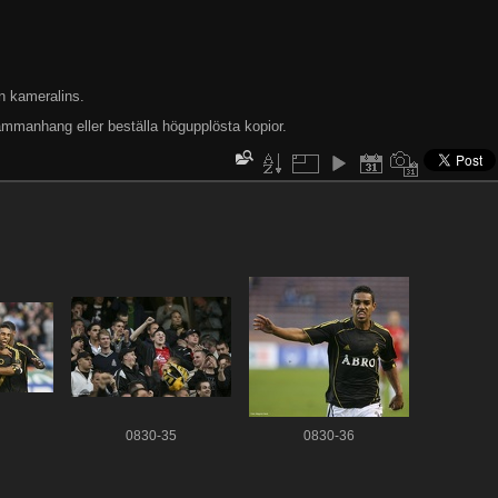
n kameralins.
ammanhang eller beställa högupplösta kopior.
0830-35
0830-36