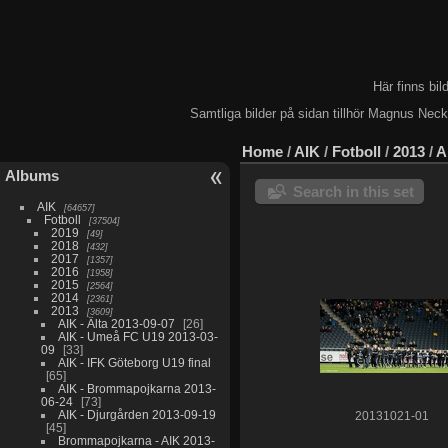
Här finns bi
Samtliga bilder på sidan tillhör Magnus Nec
Home
/
AIK
/
Fotboll
/
2013
/
A
Albums
Search in this set
AIK
64657
Fotboll
37504
2019
49
2018
432
2017
1357
2016
1958
2015
2564
2014
2361
2013
3609
AIK - Älta 2013-09-07
26
AIK - Umeå FC U19 2013-03-
09
33
AIK - IFK Göteborg U19 final
65
AIK - Brommapojkarna 2013-
06-24
73
AIK - Djurgården 2013-09-19
20131021-01
45
Brommapojkarna - AIK 2013-