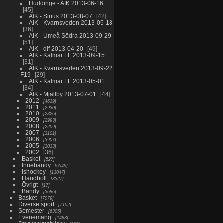
Huddinge - AIK 2013-06-16
45
AIK - Sirius 2013-08-07
42
AIK - Kvarnsveden 2013-05-18
36
AIK - Umeå Södra 2013-09-29
51
AIK - dif 2013-04-20
49
AIK - Kalmar FF 2013-09-15
31
AIK - Kvarnsveden 2013-09-22
F19
29
AIK - Kalmar FF 2013-05-01
34
AIK - Mjällby 2013-07-01
44
2012
4639
2011
2930
2010
2326
2009
2993
2008
2209
2007
3101
2006
3907
2005
3033
2002
36
Basket
527
Innebandy
6549
Ishockey
13047
Handboll
3327
Övrigt
17
Bandy
3686
Basket
7079
Diverse sport
7102
Semester
6305
Evenemang
1483