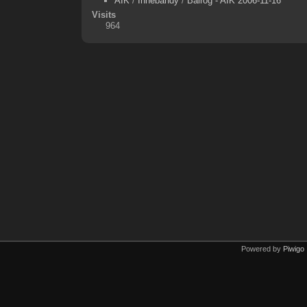
AIK
/
Innebandy
/
Balrog - AIK 2006-11-16
Visits
964
Powered by
Piwigo