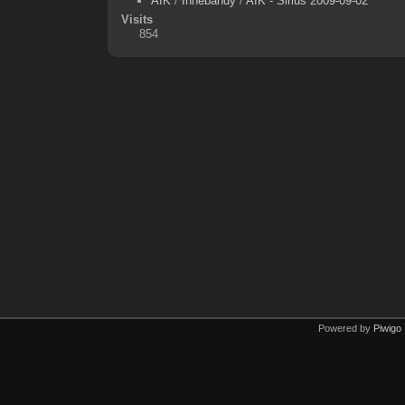
AIK
/
Innebandy
/
AIK - Sirius 2009-09-02
Visits
854
Powered by
Piwigo