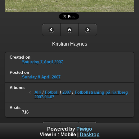
Kristian Haynes
Created on
Saturday 7 April 2007
Posted on
Sunday 8 April 2007
Albums
AIK
/
Fotboll
/
2007
/
Fotbollsträning på Karlberg
2007-04-07
Visits
716
Powered by
Piwigo
View in :
Mobile
|
Desktop