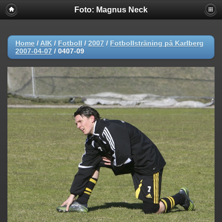
Foto: Magnus Neck
Home
/
AIK
/
Fotboll
/
2007
/
Fotbollsträning på Karlberg
2007-04-07
/
0407-09