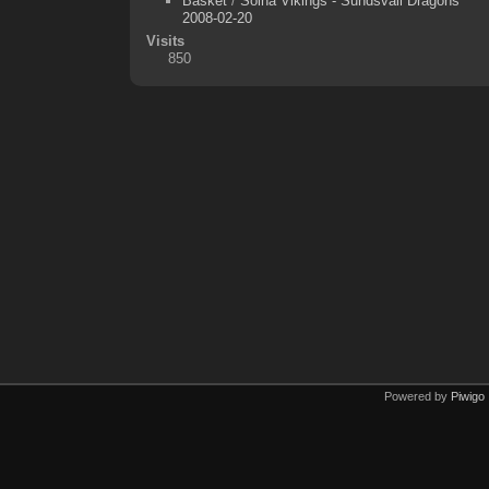
Basket
/
Solna Vikings - Sundsvall Dragons
2008-02-20
Visits
850
Powered by
Piwigo