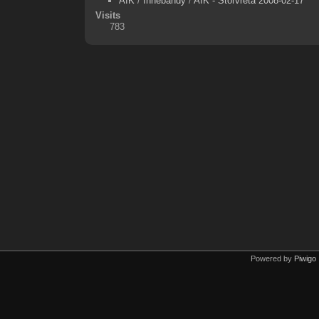
AIK
/
Innebandy
/
AIK - Storvreta 2008-02-17
Visits
783
Powered by
Piwigo