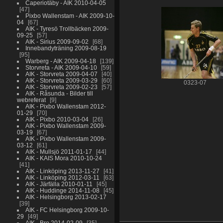
Caperiotäby - AIK 2010-04-05
47
Pixbo Wallenstam - AIK 2009-10-
04
67
AIK - Tyresö Trollbäcken 2009-
09-25
57
AIK - Sirius 2009-09-02
68
Innebandyträning 2009-08-19
95
Warberg - AIK 2009-04-18
139
Storvreta - AIK 2009-04-10
59
AIK - Storvreta 2009-04-07
40
AIK - Storvreta 2009-03-29
60
0323-07
AIK - Storvreta 2009-02-23
57
AIK - Råsunda - Bilder till
webreferat
9
AIK - Pixbo Wallenstam 2012-
01-29
70
AIK - Pixbo 2010-03-04
26
AIK - Pixbo Wallenstam 2009-
03-19
67
AIK - Pixbo Wallenstam 2009-
03-12
61
AIK - Mullsjö 2011-01-17
44
AIK - KAIS Mora 2010-10-24
41
AIK - Linköping 2013-11-27
41
AIK - Linköping 2012-03-11
63
AIK - Järfälla 2010-01-11
45
AIK - Huddinge 2014-11-08
45
AIK - Helsingborg 2013-02-17
39
AIK - FC Helsingborg 2009-10-
29
49
AIK - Bro 2014-02-09
35