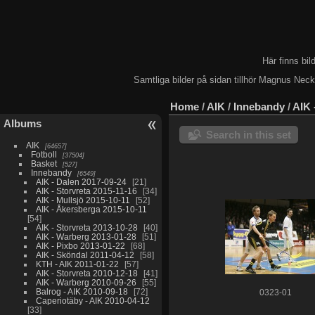
Här finns bi
Samtliga bilder på sidan tillhör Magnus Nec
Home
/
AIK
/
Innebandy
/
AIK 
Albums
Search in this set
AIK
64657
Fotboll
37504
Basket
527
Innebandy
6549
AIK - Dalen 2017-09-24
21
AIK - Storvreta 2015-11-16
34
AIK - Mullsjö 2015-10-11
52
AIK - Åkersberga 2015-10-11
54
AIK - Storvreta 2013-10-28
40
AIK - Warberg 2013-01-28
51
AIK - Pixbo 2013-01-22
68
AIK - Sköndal 2011-04-12
58
KTH - AIK 2011-01-22
57
AIK - Storvreta 2010-12-18
41
AIK - Warberg 2010-09-26
55
Balrog - AIK 2010-09-18
72
0323-01
Caperiotäby - AIK 2010-04-12
33