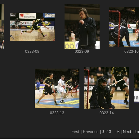
0323-08
0323-09
0323-10
0323-13
0323-14
First |
Previous |
1
2
3
...
6
|
Next
|
La