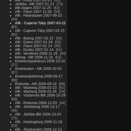
AIK - Pixbo 2007-02-25
45
Järfälla - AIK 2007-01-21
74
AIK-dagen 2007-11-25
43
AIK - Falun 2007-11-06
59
AIK - Färjestaden 2007-09-23
40
AIK - Caperio Täby 2007-03-22
81
AIK - Caperio Täby 2007-03-15
62
AIK - Balrog 2007-02-15
59
AIK - Dalen 2007-01-28
36
AIK - Falun 2007-01-14
49
AIK - Duvbo 2007-01-14
41
AIK - Vendelsö 2006-11-26
34
Balrog - AIK 2006-11-16
63
Innebandyjubileum 2006-10-10
27
Älvstranden - AIK 2006-10-03
87
Innebandyträning 2006-09-27
88
Ristomta - AIK 2006-09-16
68
AIK - Warberg 2006-03-23
61
AIK - Warberg 2006-02-26
24
AIK - Västerorts IBK 2006-10-29
69
AIK - Ristomta 2006-12-03
34
AIK - Jönköping 2006-12-17
46
AIK - Järfälla IBK 2006-10-24
75
AIK - Helsingborg 2006-11-19
52
AIK - Älvstranden 2006-12-12