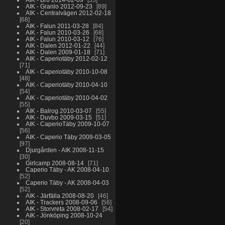
AIK - Granlo 2012-09-23
89
AIK - Centralvägen 2012-02-18
68
AIK - Falun 2011-03-28
84
AIK - Falun 2010-03-26
68
AIK - Falun 2010-03-12
76
AIK - Dalen 2012-01-22
44
AIK - Dalen 2009-01-18
71
AIK - Caperiotäby 2012-02-12
71
AIK - Caperiotäby 2010-10-08
48
AIK - Caperiotäby 2010-04-10
54
AIK - Caperiotäby 2010-04-02
55
AIK - Balrog 2010-03-07
55
AIK - Duvbo 2009-03-15
51
AIK - CaperioTäby 2009-10-07
56
AIK - Caperio Täby 2009-03-05
97
Djurgården - AIK 2008-11-15
30
Girlcamp 2008-08-14
71
Caperio Täby - AK 2008-04-10
52
Caperio Täby - AK 2008-04-03
52
AIK - Järfälla 2008-08-20
46
AIK - Trackers 2008-09-06
56
AIK - Storvreta 2008-02-17
54
AIK - Jönköping 2008-10-24
20