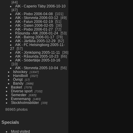
44
AIK - Caperio Täby 2006-10-10
47
AIK - Pixbo 2006-04-08
101
AIK - Storvreta 2006-03-12
49
AIK - Falun 2006-02-19
51
AIK - Dalen 2006-02-05
38
AIK - Pixbo 2006-01-27
72
Råsunda - AIK 2006-01-24
53
AIK - Balrog 2006-01-17
78
AIK - Järfälla 2005-12-29
62
AIK - FC Helsingborg 2005-11-
27
57
AIK - Jönköping 2005-11-11
36
AIK - Råsunda 2005-10-23
66
AIK - Södertälje 2005-10-16
10
AIK - Storvreta 2005-10-04
56
Ishockey
13047
Handboll
3327
Övrigt
17
Bandy
3686
Basket
7079
Diverse sport
7102
Semester
6305
Evenemang
1483
Stockholmsbilder
339
86965 photos
Specials
Most visited