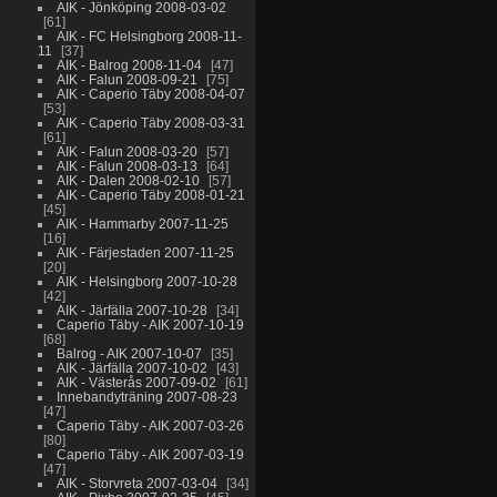
AIK - Jönköping 2008-03-02
61
AIK - FC Helsingborg 2008-11-
11
37
AIK - Balrog 2008-11-04
47
AIK - Falun 2008-09-21
75
AIK - Caperio Täby 2008-04-07
53
AIK - Caperio Täby 2008-03-31
61
AIK - Falun 2008-03-20
57
AIK - Falun 2008-03-13
64
AIK - Dalen 2008-02-10
57
AIK - Caperio Täby 2008-01-21
45
AIK - Hammarby 2007-11-25
16
AIK - Färjestaden 2007-11-25
20
AIK - Helsingborg 2007-10-28
42
AIK - Järfälla 2007-10-28
34
Caperio Täby - AIK 2007-10-19
68
Balrog - AIK 2007-10-07
35
AIK - Järfälla 2007-10-02
43
AIK - Västerås 2007-09-02
61
Innebandyträning 2007-08-23
47
Caperio Täby - AIK 2007-03-26
80
Caperio Täby - AIK 2007-03-19
47
AIK - Storvreta 2007-03-04
34