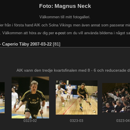
Foto: Magnus Neck
Välkommen till mitt fotogalleri.
lder från i första hand AIK och Solna Vikings men även annat som passerar mi
k. Välkommen att höra av dig per
e-post
om du vill använda bilderna i något s
- Caperio Täby 2007-03-22
81
AIK vann den tredje kvartsfinalen med 8 - 6 och reducerade dä
0323-02
0323-03
0323-04