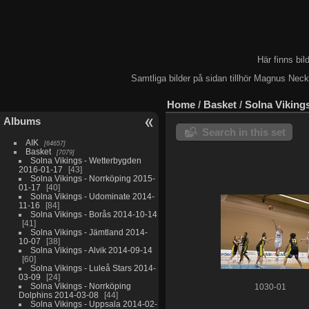
Här finns bi
Samtliga bilder på sidan tillhör Magnus Nec
Home
/
Basket
/
Solna Viking
Albums
Search in this set
AIK
64657
Basket
7079
Solna Vikings - Wetterbygden
2016-01-17
43
Solna Vikings - Norrköping 2015-
01-17
40
Solna Vikings - Udominate 2014-
11-16
84
Solna Vikings - Borås 2014-10-14
41
Solna Vikings - Jämtland 2014-
10-07
38
Solna Vikings - Alvik 2014-09-14
60
Solna Vikings - Luleå Stars 2014-
03-09
24
Solna Vikings - Norrköping
1030-01
Dolphins 2014-03-08
44
Solna Vikings - Uppsala 2014-02-