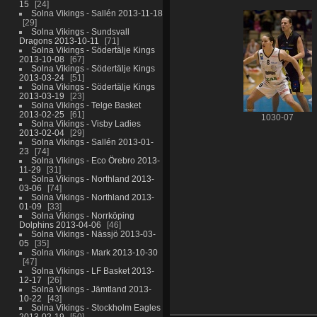
15
24
Solna Vikings - Sallén 2013-11-18
29
Solna Vikings - Sundsvall
Dragons 2013-10-11
71
Solna Vikings - Södertälje Kings
2013-10-08
67
Solna Vikings - Södertälje Kings
2013-03-24
51
Solna Vikings - Södertälje Kings
2013-03-19
23
Solna Vikings - Telge Basket
2013-02-25
61
1030-07
Solna Vikings - Visby Ladies
2013-02-04
29
Solna Vikings - Sallén 2013-01-
23
74
Solna Vikings - Eco Örebro 2013-
11-29
31
Solna Vikings - Northland 2013-
03-06
74
Solna Vikings - Northland 2013-
01-09
33
Solna Vikings - Norrköping
Dolphins 2013-04-06
46
Solna Vikings - Nässjö 2013-03-
05
35
Solna Vikings - Mark 2013-10-30
47
Solna Vikings - LF Basket 2013-
12-17
26
Solna Vikings - Jämtland 2013-
10-22
43
Solna Vikings - Stockholm Eagles
2013-02-19
50