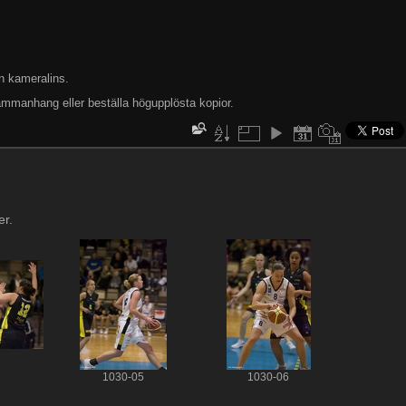
n kameralins.
ammanhang eller beställa högupplösta kopior.
er.
1030-05
1030-06