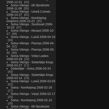
2006-12-01
45
Solna Vikings - 08 Stockholm
2006-11-08
59
Solna Vikings - Umeå Comets
2006-10-27
62
Solna Vikings - Norrköping
Dolphins 2006-10-23
35
Solna Vikings - Sundsvall 2006-
10-20
37
Solna Vikings - Akropol 2006-10-
17
46
Solna Vikings - Luleå 2006-04-19
34
Solna Vikings - Plannja 2006-04-
04
32
Solna Vikings - Plannja 2006-03-
31
46
Solna Vikings - Visby Ladies
2006-03-29
10
Solna Vikings - Södertälje Kings
2006-03-27
17
Södertälje - Solna 2006-03-24
40
Solna Vikings - Södertälje Kings
2006-03-14
19
Solna Vikings - Luleå 2006-03-03
42
Solna - Norrköping 2006-02-28
17
Solna Vikings - Växjö 2006-02-17
25
Solna - Norrköping 2006-02-10
26
Solna Vikings - 08 Stockholm