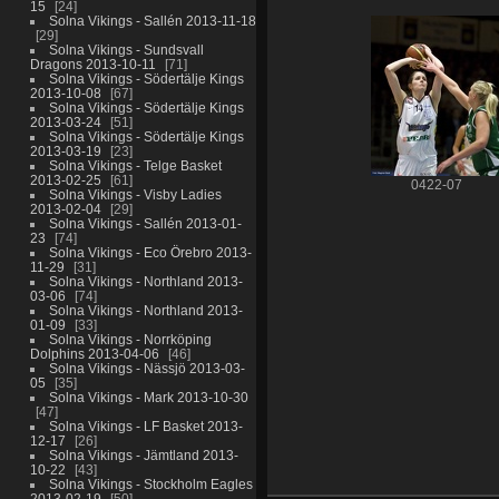
15
24
Solna Vikings - Sallén 2013-11-18
29
Solna Vikings - Sundsvall
Dragons 2013-10-11
71
Solna Vikings - Södertälje Kings
2013-10-08
67
Solna Vikings - Södertälje Kings
2013-03-24
51
Solna Vikings - Södertälje Kings
2013-03-19
23
Solna Vikings - Telge Basket
2013-02-25
61
0422-07
Solna Vikings - Visby Ladies
2013-02-04
29
Solna Vikings - Sallén 2013-01-
23
74
Solna Vikings - Eco Örebro 2013-
11-29
31
Solna Vikings - Northland 2013-
03-06
74
Solna Vikings - Northland 2013-
01-09
33
Solna Vikings - Norrköping
Dolphins 2013-04-06
46
Solna Vikings - Nässjö 2013-03-
05
35
Solna Vikings - Mark 2013-10-30
47
Solna Vikings - LF Basket 2013-
12-17
26
Solna Vikings - Jämtland 2013-
10-22
43
Solna Vikings - Stockholm Eagles
2013-02-19
50