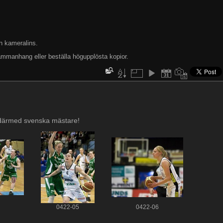
n kameralins.
ammanhang eller beställa högupplösta kopior.
 därmed svenska mästare!
0422-05
0422-06