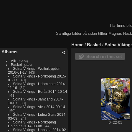
Här finns bi
Samtliga bilder på sidan tillhör Magnus Nec
Home
/
Basket
/
Solna Vikings
Albums
Search in this set
AIK
64657
Basket
7079
Solna Vikings - Wetterbygden
2016-01-17
43
Solna Vikings - Norrköping 2015-
01-17
40
Solna Vikings - Udominate 2014-
11-16
84
Solna Vikings - Borås 2014-10-14
41
Solna Vikings - Jämtland 2014-
10-07
38
Solna Vikings - Alvik 2014-09-14
60
Solna Vikings - Luleå Stars 2014-
03-09
24
Solna Vikings - Norrköping
0422-01
Dolphins 2014-03-08
44
Solna Vikings - Uppsala 2014-02-