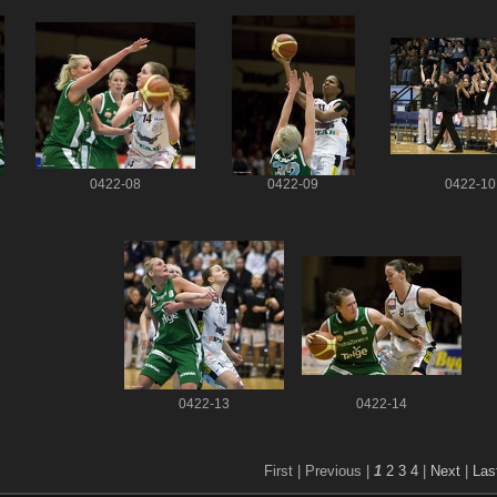
0422-08
0422-09
0422-10
0422-13
0422-14
First |
Previous |
1
2
3
4
|
Next
|
Las