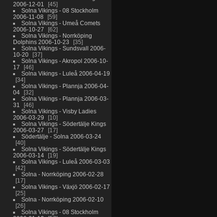
2006-12-01
45
Solna Vikings - 08 Stockholm
2006-11-08
59
Solna Vikings - Umeå Comets
2006-10-27
62
Solna Vikings - Norrköping
Dolphins 2006-10-23
35
Solna Vikings - Sundsvall 2006-
10-20
37
Solna Vikings - Akropol 2006-10-
17
46
Solna Vikings - Luleå 2006-04-19
34
Solna Vikings - Plannja 2006-04-
04
32
Solna Vikings - Plannja 2006-03-
31
46
Solna Vikings - Visby Ladies
2006-03-29
10
Solna Vikings - Södertälje Kings
2006-03-27
17
Södertälje - Solna 2006-03-24
40
Solna Vikings - Södertälje Kings
2006-03-14
19
Solna Vikings - Luleå 2006-03-03
42
Solna - Norrköping 2006-02-28
17
Solna Vikings - Växjö 2006-02-17
25
Solna - Norrköping 2006-02-10
26
Solna Vikings - 08 Stockholm