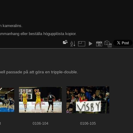
n kameralins.
ammanhang eller beställa högupplösta kopior.
l passade på att göra en tripple-double.
3
0106-104
0106-105