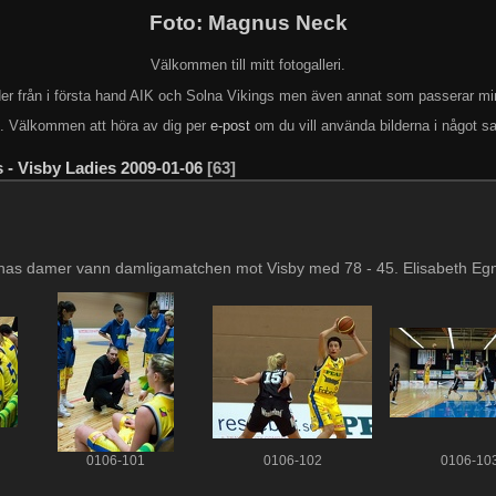
Foto: Magnus Neck
Välkommen till mitt fotogalleri.
lder från i första hand AIK och Solna Vikings men även annat som passerar mi
k. Välkommen att höra av dig per
e-post
om du vill använda bilderna i något s
 - Visby Ladies 2009-01-06
63
nas damer vann damligamatchen mot Visby med 78 - 45. Elisabeth Egnel
0106-101
0106-102
0106-10