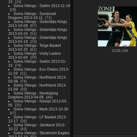
15
24
Solna Vikings - Sallén 2013-11-18
29
Solna Vikings - Sundsvall
Dragons 2013-10-11
71
Solna Vikings - Södertälje Kings
2013-10-08
67
Solna Vikings - Södertälje Kings
2013-03-24
51
Solna Vikings - Södertälje Kings
2013-03-19
23
Solna Vikings - Telge Basket
2013-02-25
61
0106-106
Solna Vikings - Visby Ladies
2013-02-04
29
Solna Vikings - Sallén 2013-01-
23
74
Solna Vikings - Eco Örebro 2013-
11-29
31
Solna Vikings - Northland 2013-
03-06
74
Solna Vikings - Northland 2013-
01-09
33
Solna Vikings - Norrköping
Dolphins 2013-04-06
46
Solna Vikings - Nässjö 2013-03-
05
35
Solna Vikings - Mark 2013-10-30
47
Solna Vikings - LF Basket 2013-
12-17
26
Solna Vikings - Jämtland 2013-
10-22
43
Solna Vikings - Stockholm Eagles
2013-02-19
50