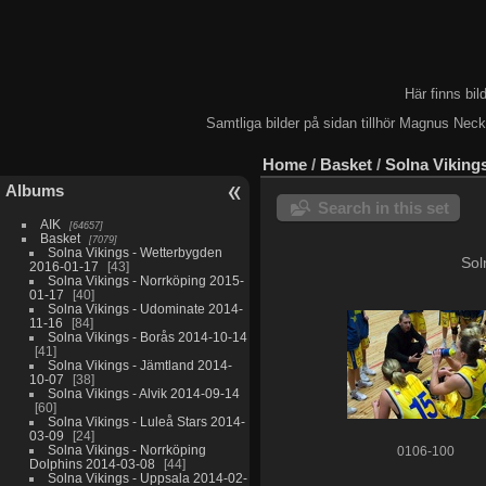
Här finns bi
Samtliga bilder på sidan tillhör Magnus Nec
Home
/
Basket
/
Solna Vikings
Albums
Search in this set
AIK
64657
Basket
7079
Solna Vikings - Wetterbygden
Sol
2016-01-17
43
Solna Vikings - Norrköping 2015-
01-17
40
Solna Vikings - Udominate 2014-
11-16
84
Solna Vikings - Borås 2014-10-14
41
Solna Vikings - Jämtland 2014-
10-07
38
Solna Vikings - Alvik 2014-09-14
60
Solna Vikings - Luleå Stars 2014-
03-09
24
Solna Vikings - Norrköping
0106-100
Dolphins 2014-03-08
44
Solna Vikings - Uppsala 2014-02-