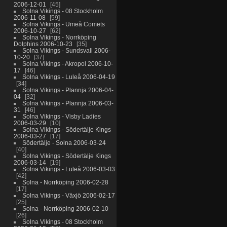
2006-12-01
45
Solna Vikings - 08 Stockholm
2006-11-08
59
Solna Vikings - Umeå Comets
2006-10-27
62
Solna Vikings - Norrköping
Dolphins 2006-10-23
35
Solna Vikings - Sundsvall 2006-
10-20
37
Solna Vikings - Akropol 2006-10-
17
46
Solna Vikings - Luleå 2006-04-19
34
Solna Vikings - Plannja 2006-04-
04
32
Solna Vikings - Plannja 2006-03-
31
46
Solna Vikings - Visby Ladies
2006-03-29
10
Solna Vikings - Södertälje Kings
2006-03-27
17
Södertälje - Solna 2006-03-24
40
Solna Vikings - Södertälje Kings
2006-03-14
19
Solna Vikings - Luleå 2006-03-03
42
Solna - Norrköping 2006-02-28
17
Solna Vikings - Växjö 2006-02-17
25
Solna - Norrköping 2006-02-10
26
Solna Vikings - 08 Stockholm