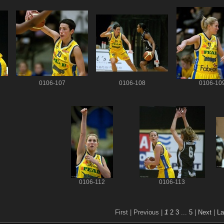
0106-107
0106-108
0106-10
0106-112
0106-113
First |
Previous |
1
2
3
...
5
|
Next
|
La